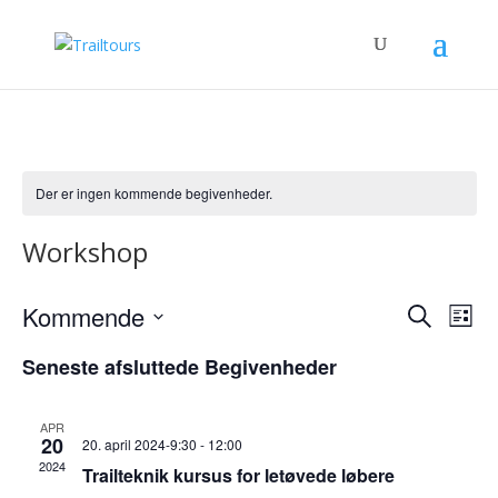
Der er ingen kommende begivenheder.
Workshop
Begive
Be
Kommende
Søg
Liste
Vie
Search
efter
Vælg
Nav
and
Seneste afsluttede Begivenheder
begivenhe
dato.
Views
Naviga
APR
20
20. april 2024-9:30
-
12:00
2024
Trailteknik kursus for letøvede løbere