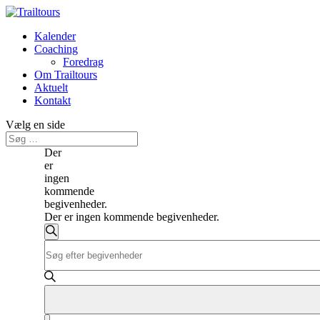
Kalender
Coaching
Foredrag
Om Trailtours
Aktuelt
Kontakt
Vælg en side
Der
er
ingen
kommende
begivenheder.
Der er ingen kommende begivenheder.
Begivenheder
Søg
Skriv
Search
efter
nøgleord.
begivenheder
and
Søg
efter
Views
Begivenheder
Navigation
på