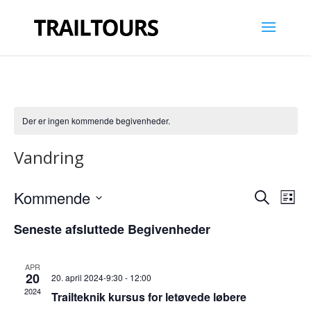
Der er ingen kommende begivenheder.
Vandring
Begive
Be
Kommende
Søg
Liste
Vie
Search
efter
Vælg
Nav
and
Seneste afsluttede Begivenheder
begivenhe
dato.
Views
Naviga
APR
20
20. april 2024-9:30
-
12:00
2024
Trailteknik kursus for letøvede løbere